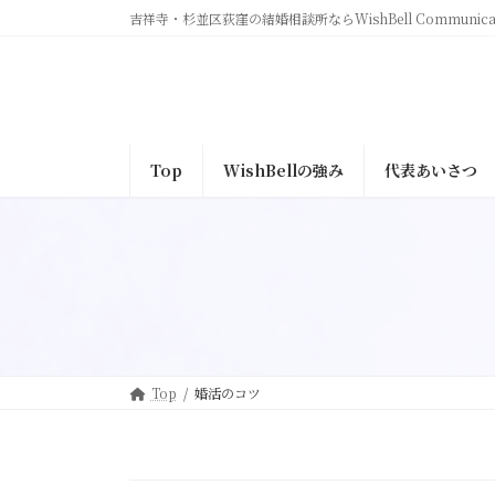
コ
ナ
吉祥寺・杉並区荻窪の結婚相談所ならWishBell Communicat
ン
ビ
テ
ゲ
ン
ー
ツ
シ
へ
ョ
Top
WishBellの強み
代表あいさつ
ス
ン
キ
に
ッ
移
プ
動
Top
婚活のコツ